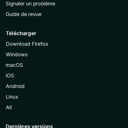
a
Signaler un problème
t
c
a
Guide de revue
c
n
t
u
e
Télécharger
i
Download Firefox
l
Windows
d
e
macOS
M
iOS
o
z
Android
i
Linux
l
All
l
a
Dernières versions