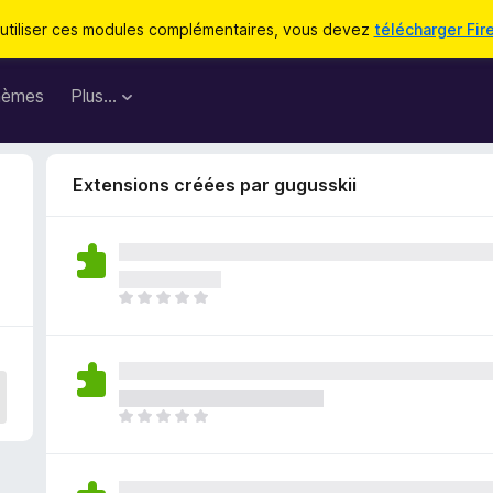
utiliser ces modules complémentaires, vous devez
télécharger Fir
hèmes
Plus…
Extensions créées par gugusskii
I
l
n
’
y
a
I
a
l
u
n
c
’