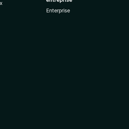
ux
Enterprise