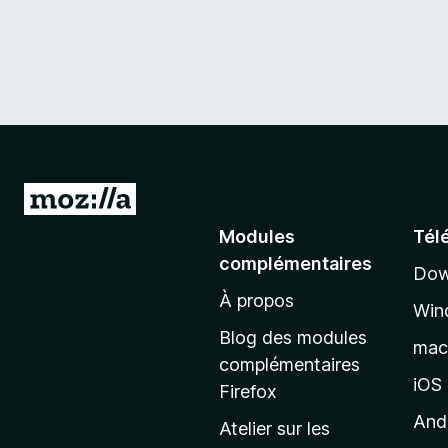
A
l
Modules
Tél
l
complémentaires
Dow
e
À propos
r
Win
à
Blog des modules
ma
l
complémentaires
a
iOS
Firefox
p
And
Atelier sur les
a