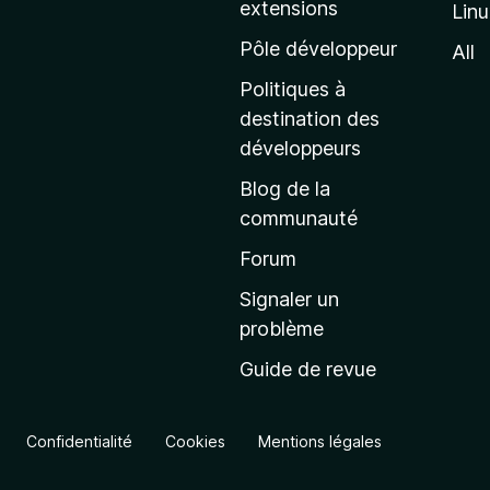
extensions
Lin
g
e
Pôle développeur
All
d
Politiques à
’
destination des
a
développeurs
c
Blog de la
c
communauté
u
e
Forum
i
Signaler un
l
problème
d
Guide de revue
e
M
o
Confidentialité
Cookies
Mentions légales
z