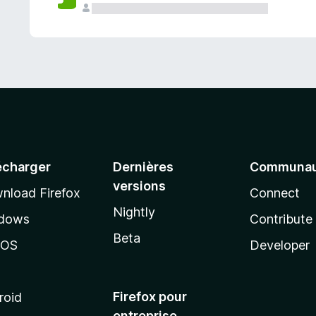
a
n
t
écharger
Dernières
Communau
versions
nload Firefox
Connect
Nightly
dows
Contribute
Beta
cOS
Developer
Firefox pour
roid
entreprise