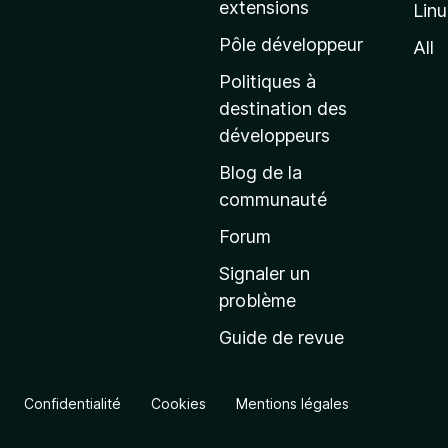
extensions
Lin
g
e
Pôle développeur
All
d
Politiques à
’
destination des
a
développeurs
c
Blog de la
c
communauté
u
e
Forum
i
Signaler un
l
problème
d
Guide de revue
e
M
o
Confidentialité
Cookies
Mentions légales
z