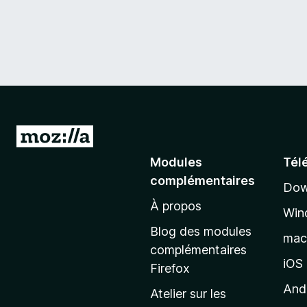
A
l
Modules
Tél
l
complémentaires
Dow
e
À propos
r
Win
à
Blog des modules
ma
l
complémentaires
a
iOS
Firefox
p
And
Atelier sur les
a