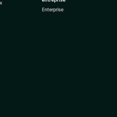
ux
Enterprise