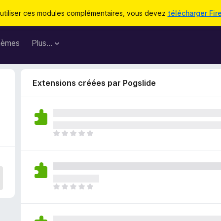
utiliser ces modules complémentaires, vous devez
télécharger Fir
hèmes
Plus…
Extensions créées par Pogslide
I
l
n
’
y
a
I
a
l
u
n
c
’