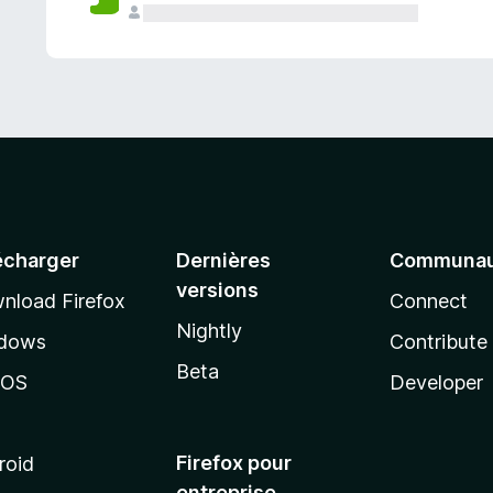
a
n
t
écharger
Dernières
Communau
versions
nload Firefox
Connect
Nightly
dows
Contribute
Beta
cOS
Developer
Firefox pour
roid
entreprise