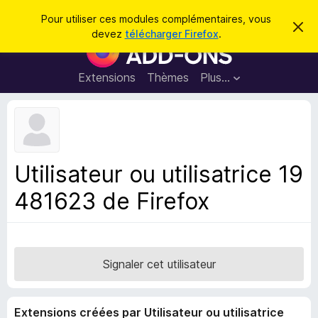
R
Connexion
Pour utiliser ces modules complémentaires, vous
C
e
devez
télécharger Firefox
.
a
M
c
c
o
h
h
e
d
Extensions
Thèmes
Plus…
e
r
u
c
r
e
l
c
m
e
e
h
s
s
e
s
p
a
Utilisateur ou utilisatrice 19
r
g
o
e
481623 de Firefox
u
r
l
e
n
Signaler cet utilisateur
a
v
Extensions créées par Utilisateur ou utilisatrice
i