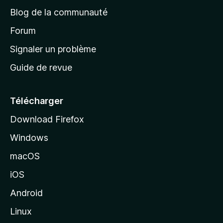
e
a
’
Blog de la communauté
n
d
i
t
’
Forum
n
s
a
Signaler un problème
t
c
a
Guide de revue
c
n
t
u
e
Télécharger
i
Download Firefox
l
Windows
d
e
macOS
M
iOS
o
z
Android
i
Linux
l