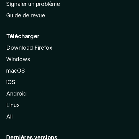
a
Signaler un problème
t
c
a
Guide de revue
c
n
t
u
e
Télécharger
i
Download Firefox
l
Windows
d
e
macOS
M
iOS
o
z
Android
i
Linux
l
All
l
a
Dernières versions