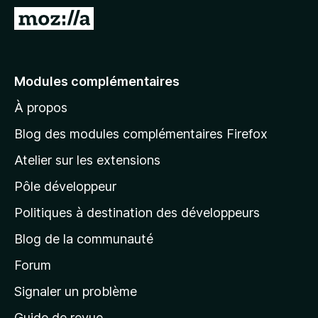
g
A
a
l
t
l
e
e
Modules complémentaires
u
r
r
À propos
à
F
l
i
Blog des modules complémentaires Firefox
r
a
Atelier sur les extensions
e
p
f
Pôle développeur
a
o
g
Politiques à destination des développeurs
x
e
Blog de la communauté
d
’
Forum
a
Signaler un problème
c
Guide de revue