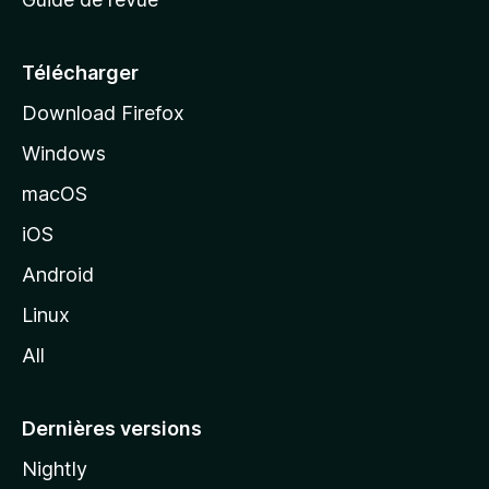
c
u
e
Télécharger
i
Download Firefox
l
Windows
d
e
macOS
M
iOS
o
z
Android
i
Linux
l
All
l
a
Dernières versions
Nightly