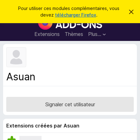
R
Connexion
Pour utiliser ces modules complémentaires, vous
C
e
devez
télécharger Firefox
.
a
M
c
c
o
h
h
e
d
Extensions
Thèmes
Plus…
e
r
u
c
r
e
l
c
m
e
e
h
s
s
e
s
p
a
Asuan
r
g
o
e
u
r
l
Signaler cet utilisateur
e
n
a
Extensions créées par Asuan
v
i