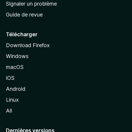
a
Signaler un problème
t
c
a
Guide de revue
c
n
t
u
e
Télécharger
i
Download Firefox
l
Windows
d
e
macOS
M
iOS
o
z
Android
i
Linux
l
All
l
a
Dernières versions