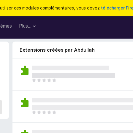
utiliser ces modules complémentaires, vous devez
télécharger Fir
hèmes
Plus…
Extensions créées par Abdullah
I
l
n
’
y
a
I
a
l
u
n
c
’