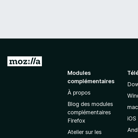
A
l
Modules
Tél
l
complémentaires
Dow
e
À propos
r
Win
à
Blog des modules
ma
l
complémentaires
a
iOS
Firefox
p
And
Atelier sur les
a