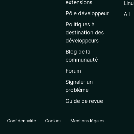
extensions
Lin
g
e
Pôle développeur
All
d
Politiques à
’
destination des
a
développeurs
c
Blog de la
c
communauté
u
e
Forum
i
Signaler un
l
problème
d
Guide de revue
e
M
o
Confidentialité
Cookies
Mentions légales
z