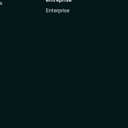
ux
Enterprise