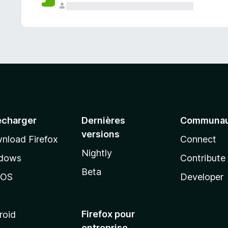
a
n
t
écharger
Dernières
Communau
versions
nload Firefox
Connect
Nightly
dows
Contribute
Beta
cOS
Developer
Firefox pour
roid
entreprise