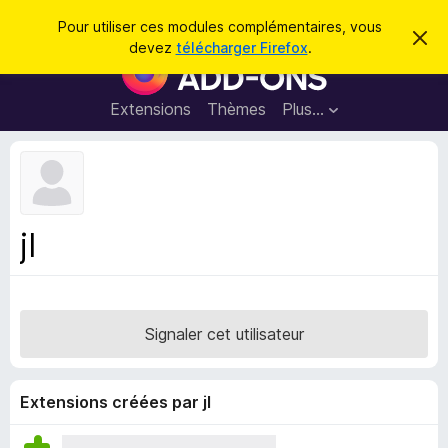
R
Connexion
Pour utiliser ces modules complémentaires, vous
C
e
devez
télécharger Firefox
.
a
M
c
c
o
h
h
e
d
Extensions
Thèmes
Plus…
e
r
u
c
r
e
l
c
m
e
e
h
s
s
e
s
p
a
jI
r
g
o
e
u
r
l
Signaler cet utilisateur
e
n
a
Extensions créées par jI
v
i