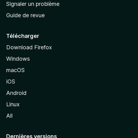
a
Signaler un problème
t
c
a
Guide de revue
c
n
t
u
e
Télécharger
i
Download Firefox
l
Windows
d
e
macOS
M
iOS
o
z
Android
i
Linux
l
All
l
a
Dernières versions