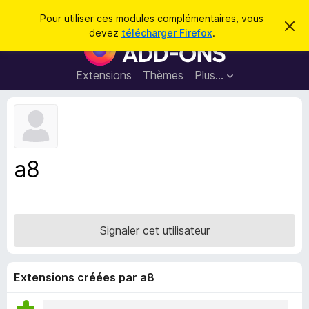
R
Connexion
Pour utiliser ces modules complémentaires, vous
C
e
devez
télécharger Firefox
.
a
M
c
c
o
h
h
e
d
Extensions
Thèmes
Plus…
e
r
u
c
r
e
l
c
m
e
e
h
s
s
e
s
p
a
a8
r
g
o
e
u
r
l
Signaler cet utilisateur
e
n
a
Extensions créées par a8
v
i