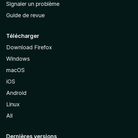
a
Signaler un problème
t
c
a
Guide de revue
c
n
t
u
e
Télécharger
i
Download Firefox
l
Windows
d
e
macOS
M
iOS
o
z
Android
i
Linux
l
All
l
a
Dernières versions