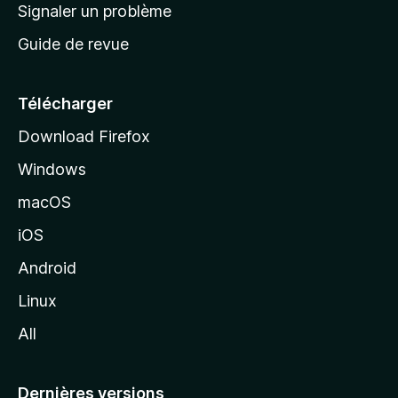
a
Signaler un problème
t
c
a
Guide de revue
c
n
t
u
e
Télécharger
i
Download Firefox
l
Windows
d
e
macOS
M
iOS
o
z
Android
i
Linux
l
All
l
a
Dernières versions