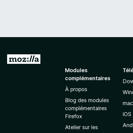
A
l
Modules
Tél
l
complémentaires
Dow
e
À propos
r
Win
à
Blog des modules
ma
l
complémentaires
a
iOS
Firefox
p
And
Atelier sur les
a