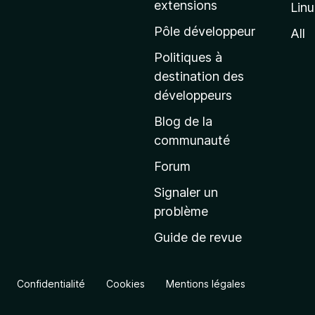
extensions
Lin
g
e
Pôle développeur
All
d
Politiques à
’
destination des
a
développeurs
c
Blog de la
c
communauté
u
e
Forum
i
Signaler un
l
problème
d
Guide de revue
e
M
o
Confidentialité
Cookies
Mentions légales
z