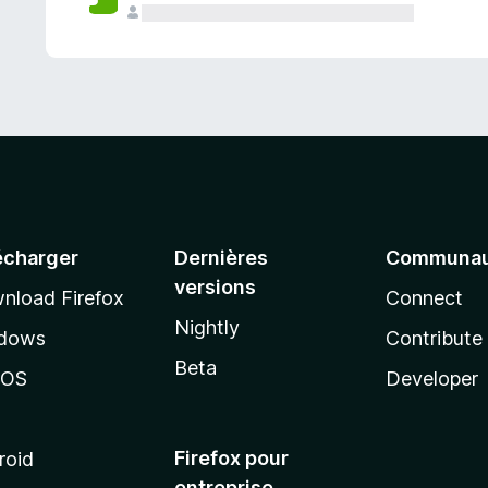
a
n
t
écharger
Dernières
Communau
versions
nload Firefox
Connect
Nightly
dows
Contribute
Beta
cOS
Developer
Firefox pour
roid
entreprise