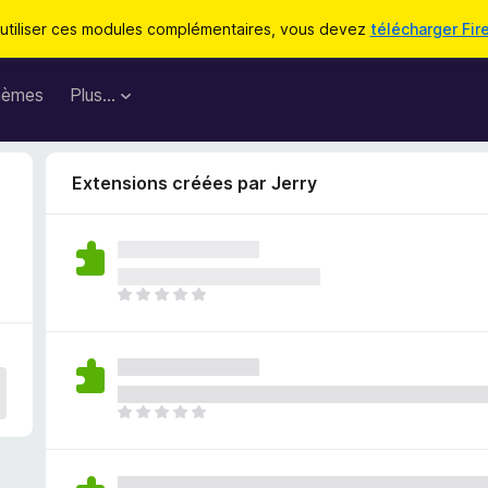
utiliser ces modules complémentaires, vous devez
télécharger Fir
hèmes
Plus…
Extensions créées par Jerry
I
l
n
’
y
a
I
a
l
u
n
c
’