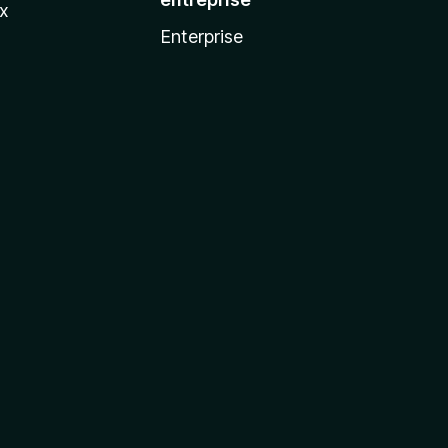
ux
Enterprise