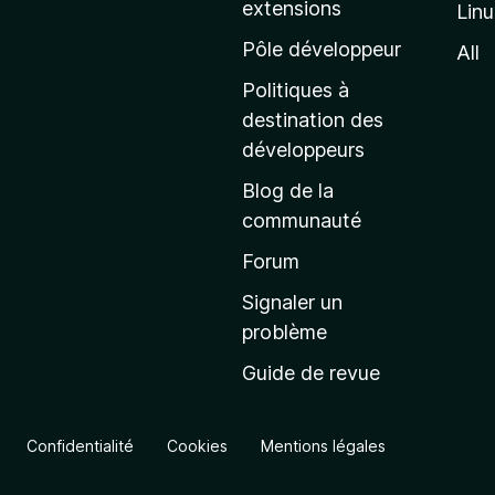
extensions
Lin
g
e
Pôle développeur
All
d
Politiques à
’
destination des
a
développeurs
c
Blog de la
c
communauté
u
e
Forum
i
Signaler un
l
problème
d
Guide de revue
e
M
o
Confidentialité
Cookies
Mentions légales
z