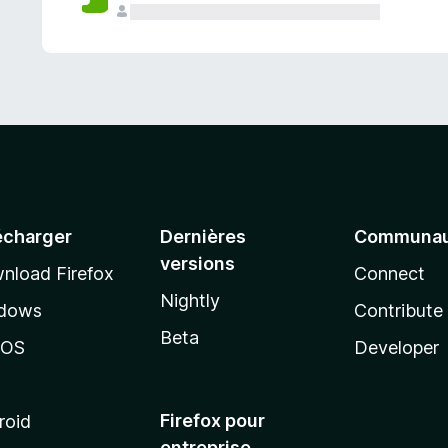
a
n
t
écharger
Dernières
Communau
versions
nload Firefox
Connect
Nightly
dows
Contribute
Beta
cOS
Developer
Firefox pour
roid
entreprise