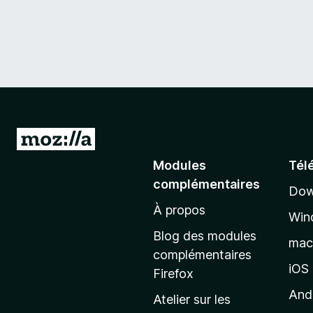
A
l
Modules
Tél
l
complémentaires
Dow
e
À propos
r
Win
à
Blog des modules
ma
l
complémentaires
a
iOS
Firefox
p
And
Atelier sur les
a