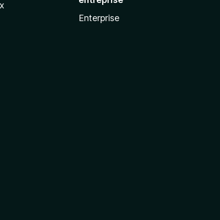
ux
Enterprise