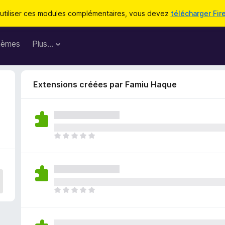
utiliser ces modules complémentaires, vous devez
télécharger Fir
hèmes
Plus…
Extensions créées par Famiu Haque
I
l
n
’
y
a
I
a
l
u
n
c
’