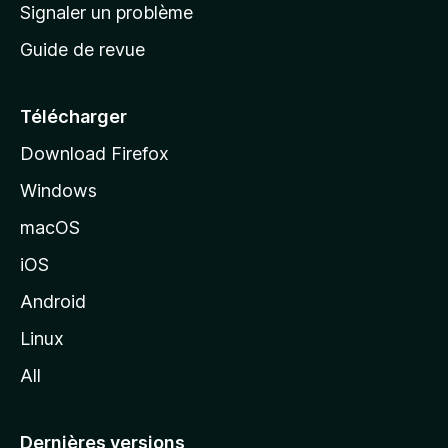
a
Signaler un problème
t
c
a
Guide de revue
c
n
t
u
e
Télécharger
i
Download Firefox
l
Windows
d
e
macOS
M
iOS
o
z
Android
i
Linux
l
All
l
a
Dernières versions