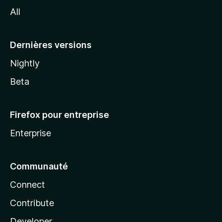
l
All
l
a
Dernières versions
Nightly
Beta
Firefox pour entreprise
Enterprise
Communauté
Connect
Contribute
Developer