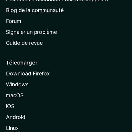
l
e
a
’
Blog de la communauté
n
d
i
t
’
Forum
n
s
a
Signaler un problème
t
c
a
Guide de revue
c
n
t
u
e
Télécharger
i
Download Firefox
l
Windows
d
e
macOS
M
iOS
o
z
Android
i
Linux