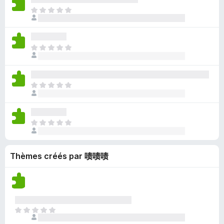
o
n
’
’
t
u
I
u
e
y
i
e
c
l
r
n
a
n
p
u
n
l
o
a
s
o
n
’
’
t
u
t
I
u
e
y
i
e
c
a
l
r
n
a
n
p
u
n
n
l
o
a
s
o
n
t
’
’
t
u
t
I
u
e
y
i
e
c
a
l
r
n
a
n
p
u
n
n
l
o
a
s
o
n
t
’
’
t
u
t
I
u
e
y
i
e
c
a
l
r
n
a
n
p
u
n
n
l
o
a
s
o
n
t
Thèmes créés par 啧啧啧
’
’
t
u
t
u
e
y
i
e
c
a
r
n
a
n
p
u
n
l
o
a
s
o
n
t
’
t
u
t
u
e
i
e
c
a
r
I
n
n
p
u
n
l
l
o