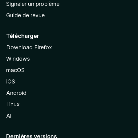
a
Signaler un problème
t
c
a
Guide de revue
c
n
t
u
e
Télécharger
i
Download Firefox
l
Windows
d
e
macOS
M
iOS
o
z
Android
i
Linux
l
All
l
a
Dernières versions