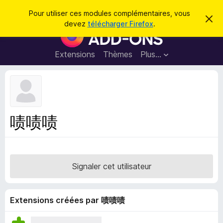
R
Connexion
Pour utiliser ces modules complémentaires, vous
C
e
devez
télécharger Firefox
.
a
M
c
c
o
h
h
e
d
Extensions
Thèmes
Plus…
e
r
u
c
r
e
l
c
m
e
e
h
s
s
e
s
p
a
啧啧啧
r
g
o
e
u
r
l
Signaler cet utilisateur
e
n
a
Extensions créées par 啧啧啧
v
i