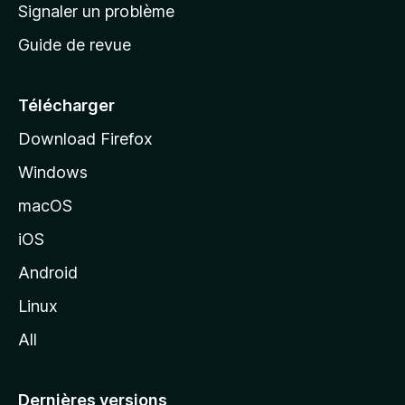
a
Signaler un problème
t
c
a
Guide de revue
c
n
t
u
e
Télécharger
i
Download Firefox
l
Windows
d
e
macOS
M
iOS
o
z
Android
i
Linux
l
All
l
a
Dernières versions