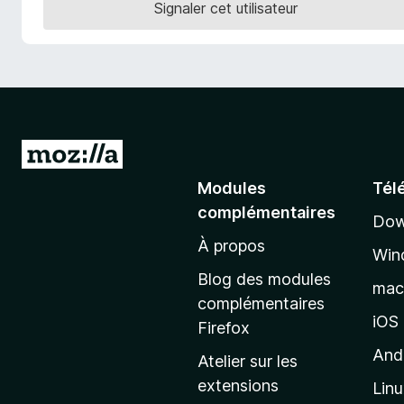
Signaler cet utilisateur
g
a
t
e
u
r
F
A
i
l
Modules
Tél
r
l
e
complémentaires
Dow
e
f
À propos
r
o
Win
à
x
Blog des modules
ma
l
complémentaires
a
iOS
Firefox
p
And
Atelier sur les
a
extensions
Lin
g