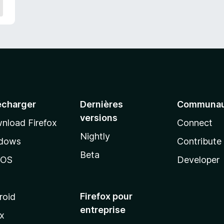
écharger
Dernières
Communau
versions
nload Firefox
Connect
Nightly
dows
Contribute
Beta
cOS
Developer
Firefox pour
roid
entreprise
ux