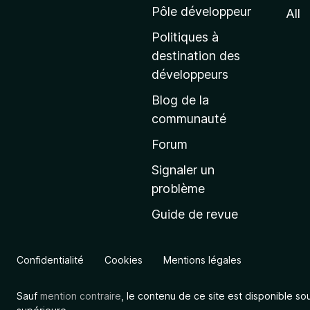
e
Pôle développeur
All
d
Politiques à
’
destination des
a
développeurs
c
Blog de la
c
communauté
u
e
Forum
i
Signaler un
l
problème
d
Guide de revue
e
M
o
Confidentialité
Cookies
Mentions légales
z
i
Sauf
mention contraire
, le contenu de ce site est disponible so