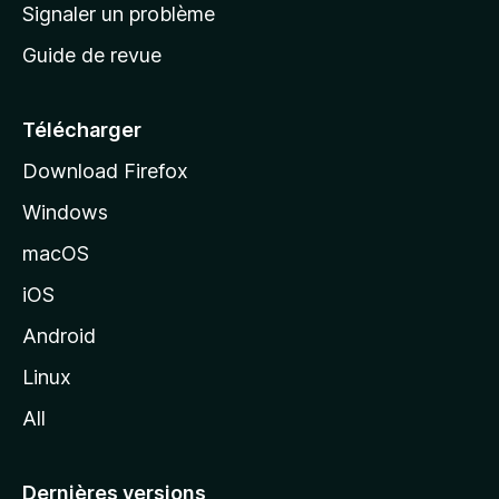
a
Signaler un problème
t
c
a
Guide de revue
c
n
t
u
e
Télécharger
i
Download Firefox
l
Windows
d
e
macOS
M
iOS
o
z
Android
i
Linux
l
All
l
a
Dernières versions