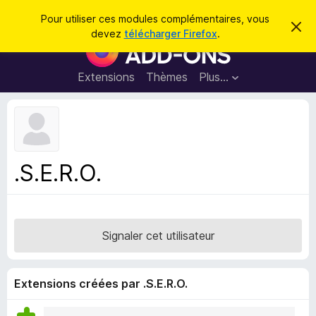
R
Connexion
Pour utiliser ces modules complémentaires, vous
C
e
devez
télécharger Firefox
.
a
M
c
c
o
h
h
e
d
Extensions
Thèmes
Plus…
e
r
u
c
r
e
l
c
m
e
e
h
s
s
e
s
p
a
.S.E.R.O.
r
g
o
e
u
r
l
Signaler cet utilisateur
e
n
a
Extensions créées par .S.E.R.O.
v
i