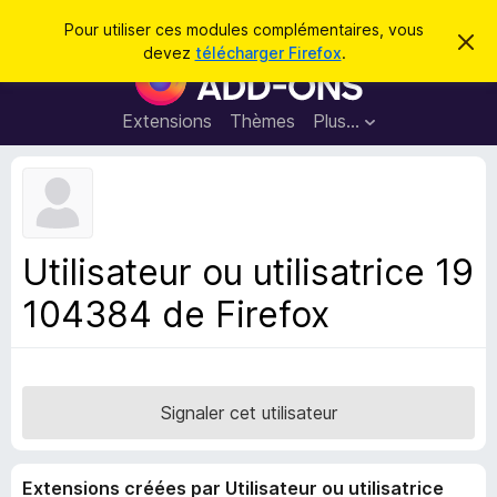
R
Connexion
Pour utiliser ces modules complémentaires, vous
C
e
devez
télécharger Firefox
.
a
M
c
c
o
h
h
e
d
Extensions
Thèmes
Plus…
e
r
u
c
r
e
l
c
m
e
e
h
s
s
e
s
p
a
Utilisateur ou utilisatrice 19
r
g
o
e
104384 de Firefox
u
r
l
e
n
Signaler cet utilisateur
a
v
Extensions créées par Utilisateur ou utilisatrice
i