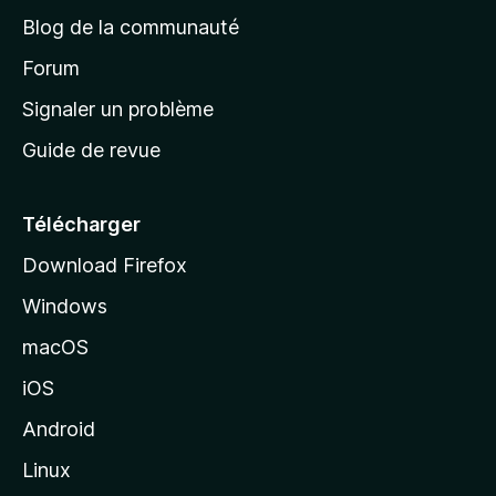
e
a
’
Blog de la communauté
n
d
i
t
’
Forum
n
s
a
Signaler un problème
t
c
a
Guide de revue
c
n
t
u
e
Télécharger
i
Download Firefox
l
Windows
d
e
macOS
M
iOS
o
z
Android
i
Linux
l