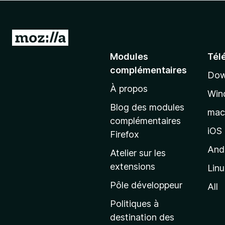
g
a
t
A
e
l
Modules
Tél
u
l
r
complémentaires
Dow
e
F
À propos
r
i
Win
à
r
Blog des modules
ma
e
l
complémentaires
f
a
iOS
Firefox
o
p
And
Atelier sur les
x
a
extensions
Lin
g
e
Pôle développeur
All
d
Politiques à
’
destination des