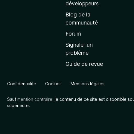
a
développeurs
c
Blog de la
c
communauté
u
e
Forum
i
Signaler un
l
problème
d
Guide de revue
e
M
o
Confidentialité
Cookies
Mentions légales
z
i
Sauf
mention contraire
, le contenu de ce site est disponible so
l
supérieure.
l
a