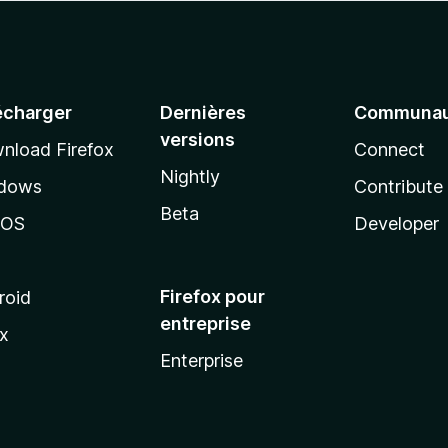
écharger
Dernières
Communau
versions
nload Firefox
Connect
Nightly
dows
Contribute
Beta
cOS
Developer
Firefox pour
roid
entreprise
ux
Enterprise