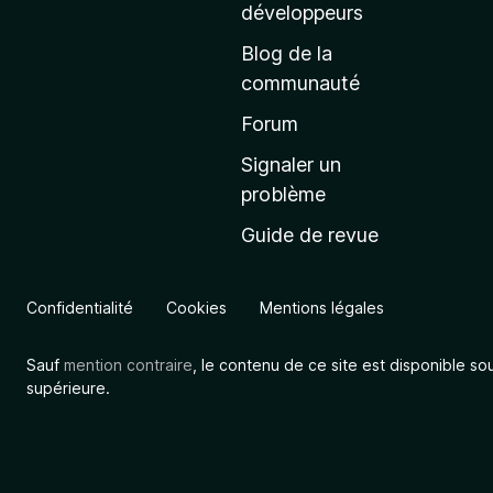
a
développeurs
c
Blog de la
c
communauté
u
e
Forum
i
Signaler un
l
problème
d
Guide de revue
e
M
o
Confidentialité
Cookies
Mentions légales
z
i
Sauf
mention contraire
, le contenu de ce site est disponible so
l
supérieure.
l
a