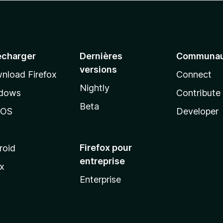
écharger
Dernières
Communau
versions
nload Firefox
Connect
Nightly
dows
Contribute
Beta
cOS
Developer
Firefox pour
roid
entreprise
ux
Enterprise