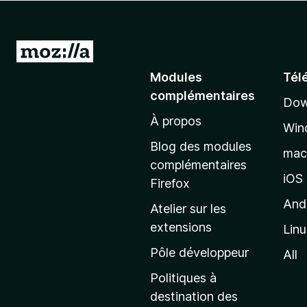
g
a
t
A
e
l
Modules
Tél
u
l
r
complémentaires
Dow
e
F
À propos
r
i
Win
à
r
Blog des modules
ma
e
l
complémentaires
f
a
iOS
Firefox
o
p
And
Atelier sur les
x
a
extensions
Lin
g
e
Pôle développeur
All
d
Politiques à
’
destination des