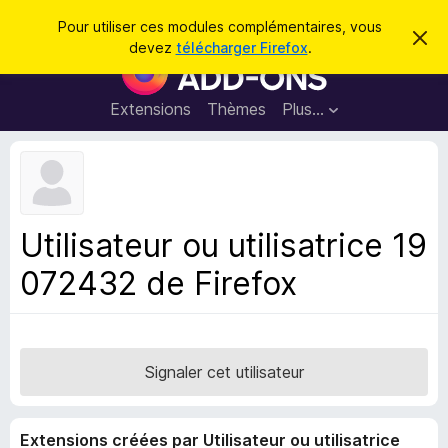
R
Connexion
Pour utiliser ces modules complémentaires, vous
C
e
devez
télécharger Firefox
.
a
M
c
c
o
h
h
e
d
Extensions
Thèmes
Plus…
e
r
u
c
r
e
l
c
m
e
e
h
s
s
e
s
p
a
Utilisateur ou utilisatrice 19
r
g
o
e
072432 de Firefox
u
r
l
e
n
Signaler cet utilisateur
a
v
Extensions créées par Utilisateur ou utilisatrice
i