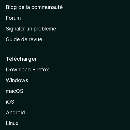
e
a
’
Blog de la communauté
n
d
i
t
’
Forum
n
s
a
Signaler un problème
t
c
a
Guide de revue
c
n
t
u
e
Télécharger
i
Download Firefox
l
Windows
d
e
macOS
M
iOS
o
z
Android
i
Linux
l