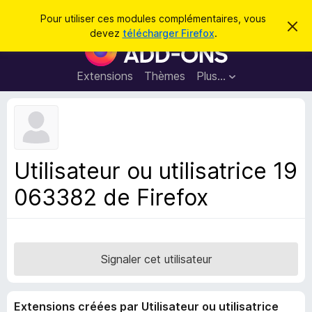
R
Connexion
Pour utiliser ces modules complémentaires, vous
C
e
devez
télécharger Firefox
.
a
M
c
c
o
h
h
e
d
Extensions
Thèmes
Plus…
e
r
u
c
r
e
l
c
m
e
e
h
s
s
e
s
p
a
Utilisateur ou utilisatrice 19
r
g
o
e
063382 de Firefox
u
r
l
e
n
Signaler cet utilisateur
a
v
Extensions créées par Utilisateur ou utilisatrice
i