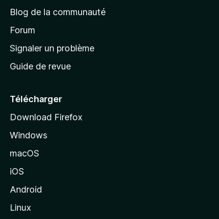
e
a
’
Blog de la communauté
n
d
i
t
’
Forum
n
s
a
Signaler un problème
t
c
a
Guide de revue
c
n
t
u
e
Télécharger
i
Download Firefox
l
Windows
d
e
macOS
M
iOS
o
z
Android
i
Linux
l