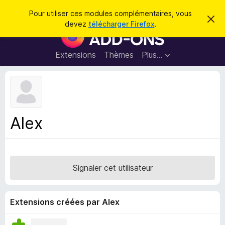
R
Connexion
Pour utiliser ces modules complémentaires, vous
C
e
devez
télécharger Firefox
.
a
M
c
c
o
h
h
e
d
Extensions
Thèmes
Plus…
e
r
u
c
r
e
l
c
m
e
e
h
s
s
e
s
p
a
Alex
r
g
o
e
u
r
l
Signaler cet utilisateur
e
n
a
Extensions créées par Alex
v
i