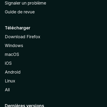
a
Signaler un problème
t
c
a
Guide de revue
c
n
t
u
e
Télécharger
i
Download Firefox
l
Windows
d
e
macOS
M
iOS
o
z
Android
i
Linux
l
All
l
a
Dernières versions