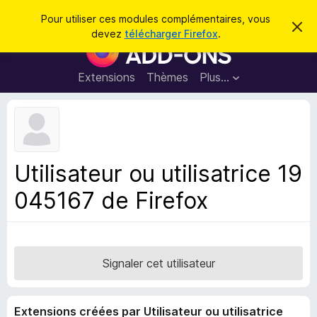
R
Connexion
Pour utiliser ces modules complémentaires, vous
C
e
devez
télécharger Firefox
.
a
M
c
c
o
h
h
e
d
Extensions
Thèmes
Plus…
e
r
u
c
r
e
l
c
m
e
e
h
s
s
e
s
p
a
Utilisateur ou utilisatrice 19
r
g
o
e
045167 de Firefox
u
r
l
e
n
Signaler cet utilisateur
a
v
Extensions créées par Utilisateur ou utilisatrice
i