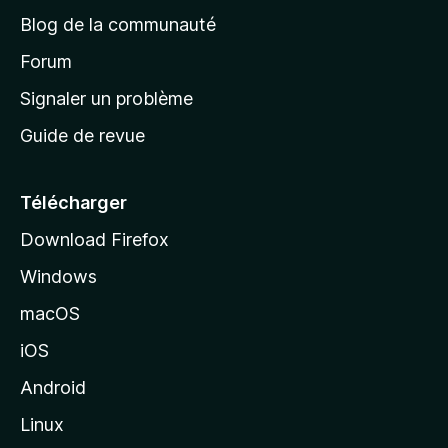
e
a
’
Blog de la communauté
n
d
i
t
’
Forum
n
s
a
Signaler un problème
t
c
a
Guide de revue
c
n
t
u
e
Télécharger
i
Download Firefox
l
Windows
d
e
macOS
M
iOS
o
z
Android
i
Linux
l