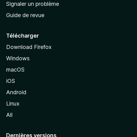
a
Signaler un problème
t
c
a
Guide de revue
c
n
t
u
e
Télécharger
i
Download Firefox
l
Windows
d
e
macOS
M
iOS
o
z
Android
i
Linux
l
All
l
a
Dernières versions