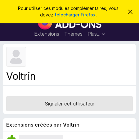
R
Connexion
Pour utiliser ces modules complémentaires, vous
C
e
devez
télécharger Firefox
.
a
M
c
c
o
h
h
e
d
Extensions
Thèmes
Plus…
e
r
u
c
r
e
l
c
m
e
e
h
s
s
e
s
p
a
Voltrin
r
g
o
e
u
r
l
Signaler cet utilisateur
e
n
a
Extensions créées par Voltrin
v
i