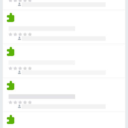
o
I
n
a
n
u
l
s
u
o
r
n
t
c
t
l
’
a
u
e
’
y
n
n
p
i
a
t
e
o
I
n
a
n
u
l
s
u
o
r
n
t
c
t
l
’
a
u
e
’
y
n
n
p
i
a
t
e
o
I
n
a
n
u
l
s
u
o
r
n
t
c
t
l
’
a
u
e
’
y
n
n
p
i
a
t
e
o
I
n
a
n
u
l
s
u
o
r
n
t
c
t
l
’
a
u
e
’
y