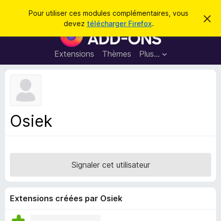
R
Connexion
Pour utiliser ces modules complémentaires, vous
C
e
devez
télécharger Firefox
.
a
M
c
c
o
h
h
e
d
Extensions
Thèmes
Plus…
e
r
u
c
r
e
l
c
m
e
e
h
s
s
e
s
p
a
Osiek
r
g
o
e
u
r
l
Signaler cet utilisateur
e
n
a
Extensions créées par Osiek
v
i