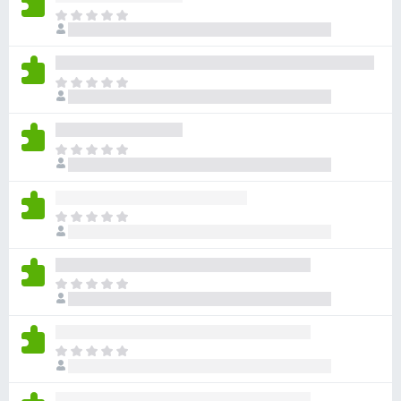
g
I
l
a
n
t
’
e
I
y
u
l
a
n
r
a
’
F
u
I
y
i
c
l
a
u
r
n
a
n
’
e
u
I
e
y
f
c
l
n
a
o
u
n
o
a
n
x
’
t
u
I
e
y
e
c
l
n
a
p
u
n
o
a
o
n
’
t
u
I
u
e
y
e
c
l
r
n
a
p
u
n
l
o
a