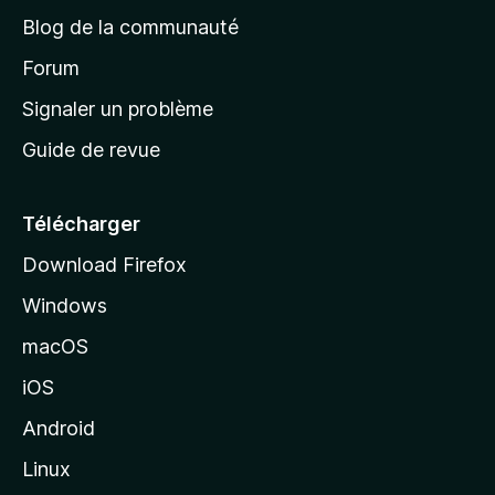
e
a
’
Blog de la communauté
n
d
i
t
’
Forum
n
s
a
Signaler un problème
t
c
a
Guide de revue
c
n
t
u
e
Télécharger
i
Download Firefox
l
Windows
d
e
macOS
M
iOS
o
z
Android
i
Linux
l