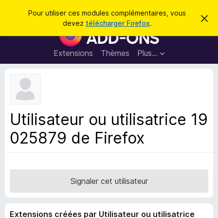
R
Connexion
Pour utiliser ces modules complémentaires, vous
C
e
devez
télécharger Firefox
.
a
M
c
c
o
h
h
e
d
Extensions
Thèmes
Plus…
e
r
u
c
r
e
l
c
m
e
e
h
s
s
e
s
p
a
Utilisateur ou utilisatrice 19
r
g
o
e
025879 de Firefox
u
r
l
e
n
Signaler cet utilisateur
a
v
Extensions créées par Utilisateur ou utilisatrice
i