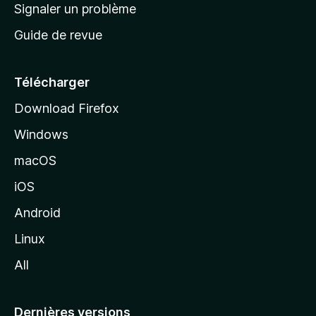
a
Signaler un problème
t
c
a
Guide de revue
c
n
t
u
e
Télécharger
i
Download Firefox
l
Windows
d
e
macOS
M
iOS
o
z
Android
i
Linux
l
All
l
a
Dernières versions