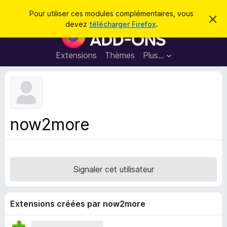
R
Connexion
Pour utiliser ces modules complémentaires, vous
C
e
devez
télécharger Firefox
.
a
M
c
c
o
h
h
e
d
Extensions
Thèmes
Plus…
e
r
u
c
r
e
l
c
m
e
e
h
s
s
e
s
p
a
now2more
r
g
o
e
u
r
l
Signaler cet utilisateur
e
n
a
Extensions créées par now2more
v
i