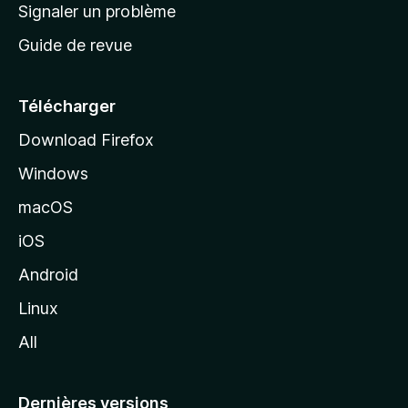
a
Signaler un problème
t
c
a
Guide de revue
c
n
t
u
e
Télécharger
i
Download Firefox
l
Windows
d
e
macOS
M
iOS
o
z
Android
i
Linux
l
All
l
a
Dernières versions