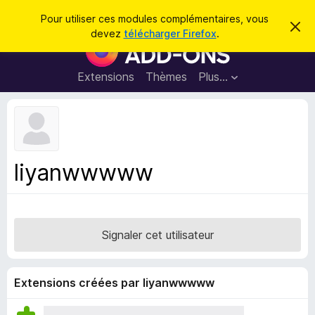
R
Connexion
Pour utiliser ces modules complémentaires, vous
C
e
devez
télécharger Firefox
.
a
M
c
c
o
h
h
e
d
Extensions
Thèmes
Plus…
e
r
u
c
r
e
l
c
m
e
e
h
s
s
e
s
p
a
liyanwwwww
r
g
o
e
u
r
l
Signaler cet utilisateur
e
n
a
Extensions créées par liyanwwwww
v
i