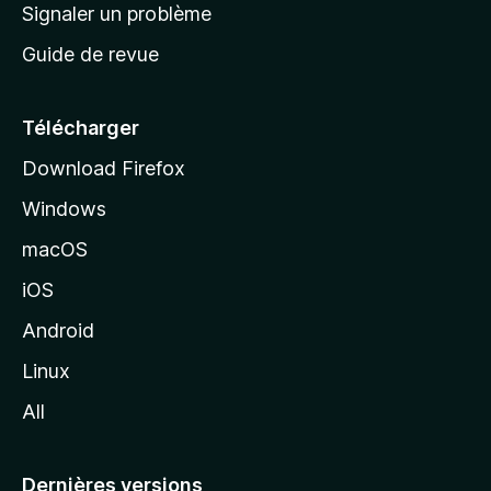
a
Signaler un problème
t
c
a
Guide de revue
c
n
t
u
e
Télécharger
i
Download Firefox
l
Windows
d
e
macOS
M
iOS
o
z
Android
i
Linux
l
All
l
a
Dernières versions