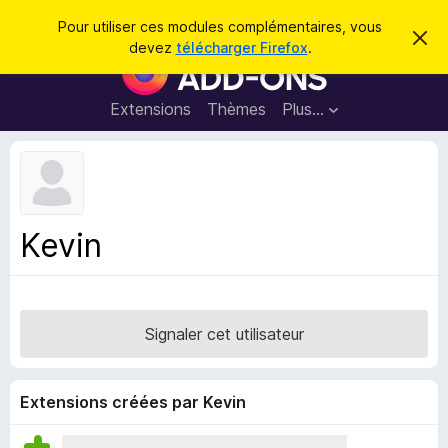
R
Connexion
Pour utiliser ces modules complémentaires, vous
C
e
devez
télécharger Firefox
.
a
M
c
c
o
h
h
e
d
Extensions
Thèmes
Plus…
e
r
u
c
r
e
l
c
m
e
e
h
s
s
e
s
p
a
Kevin
r
g
o
e
u
r
l
Signaler cet utilisateur
e
n
a
Extensions créées par Kevin
v
i