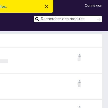
Connexion
efox
.
C
a
c
R
h
R
e
e
e
r
c
c
c
h
e
h
e
m
r
e
e
c
s
r
s
h
c
a
e
g
r
h
e
e
r