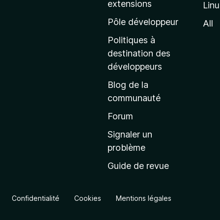
extensions
Lin
g
e
Pôle développeur
All
d
Politiques à
’
destination des
a
développeurs
c
Blog de la
c
communauté
u
e
Forum
i
Signaler un
l
problème
d
Guide de revue
e
M
o
Confidentialité
Cookies
Mentions légales
z