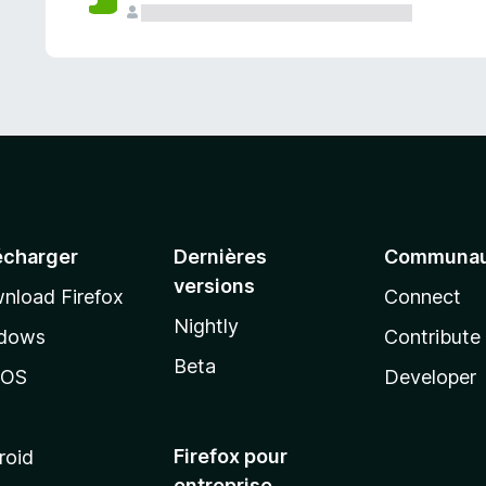
a
n
t
écharger
Dernières
Communau
versions
nload Firefox
Connect
Nightly
dows
Contribute
Beta
cOS
Developer
Firefox pour
roid
entreprise