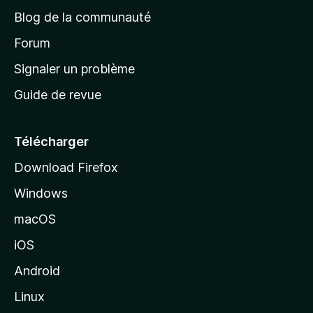
e
a
’
Blog de la communauté
n
d
i
t
’
Forum
n
s
a
Signaler un problème
t
c
a
Guide de revue
c
n
t
u
e
Télécharger
i
Download Firefox
l
Windows
d
e
macOS
M
iOS
o
z
Android
i
Linux
l