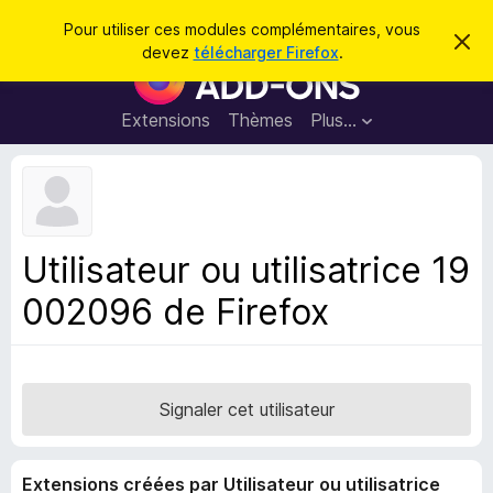
R
Connexion
Pour utiliser ces modules complémentaires, vous
C
e
devez
télécharger Firefox
.
a
M
c
c
o
h
h
e
d
Extensions
Thèmes
Plus…
e
r
u
c
r
e
l
c
m
e
e
h
s
s
e
s
p
a
Utilisateur ou utilisatrice 19
r
g
o
e
002096 de Firefox
u
r
l
e
n
Signaler cet utilisateur
a
v
Extensions créées par Utilisateur ou utilisatrice
i