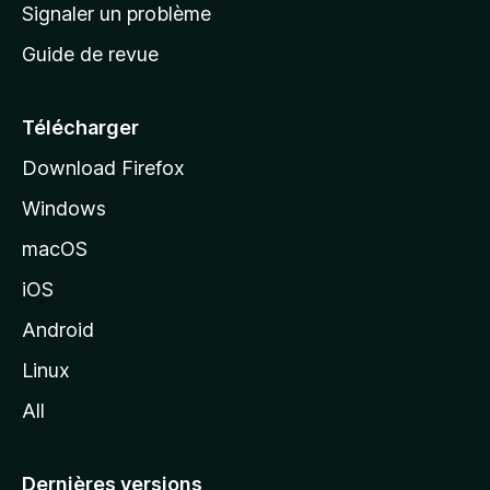
a
Signaler un problème
t
c
a
Guide de revue
c
n
t
u
e
Télécharger
i
Download Firefox
l
Windows
d
e
macOS
M
iOS
o
z
Android
i
Linux
l
All
l
a
Dernières versions