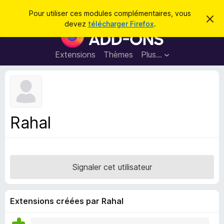
R
Connexion
Pour utiliser ces modules complémentaires, vous
C
e
devez
télécharger Firefox
.
a
M
c
c
o
h
h
e
d
Extensions
Thèmes
Plus…
e
r
u
c
r
e
l
c
m
e
e
h
s
s
e
s
p
a
Rahal
r
g
o
e
u
r
l
Signaler cet utilisateur
e
n
a
Extensions créées par Rahal
v
i