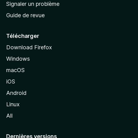
a
Signaler un problème
t
c
a
Guide de revue
c
n
t
u
e
Télécharger
i
Download Firefox
l
Windows
d
e
macOS
M
iOS
o
z
Android
i
Linux
l
All
l
a
Dernières versions