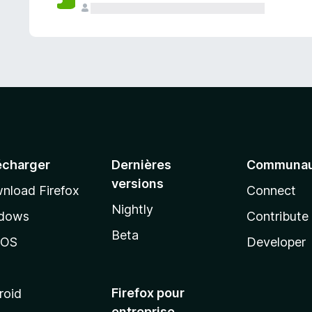
a
n
t
écharger
Dernières
Communau
versions
nload Firefox
Connect
Nightly
dows
Contribute
Beta
cOS
Developer
Firefox pour
roid
entreprise