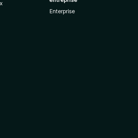
ux
Enterprise