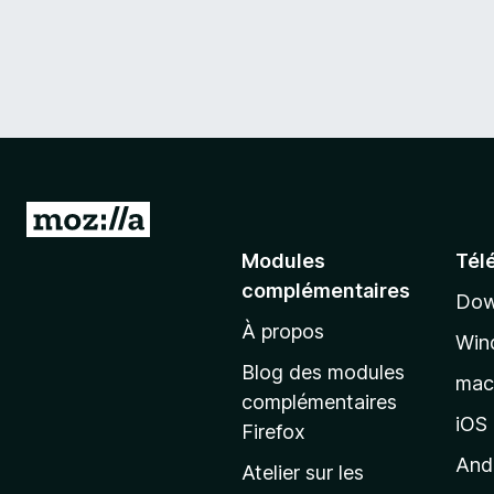
A
l
Modules
Tél
l
complémentaires
Dow
e
À propos
r
Win
à
Blog des modules
ma
l
complémentaires
a
iOS
Firefox
p
And
Atelier sur les
a