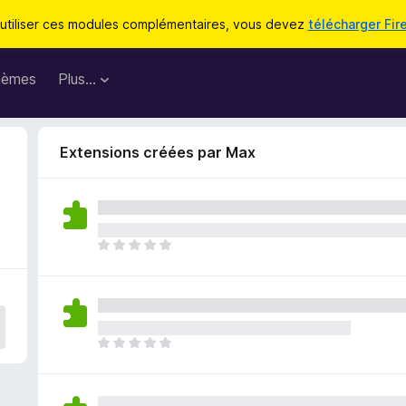
utiliser ces modules complémentaires, vous devez
télécharger Fir
hèmes
Plus…
Extensions créées par Max
I
l
n
’
y
a
I
a
l
u
n
c
’