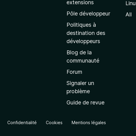
extensions
Lin
g
e
Pôle développeur
All
d
Politiques à
’
destination des
a
développeurs
c
Blog de la
c
communauté
u
e
Forum
i
Signaler un
l
problème
d
Guide de revue
e
M
o
Confidentialité
Cookies
Mentions légales
z