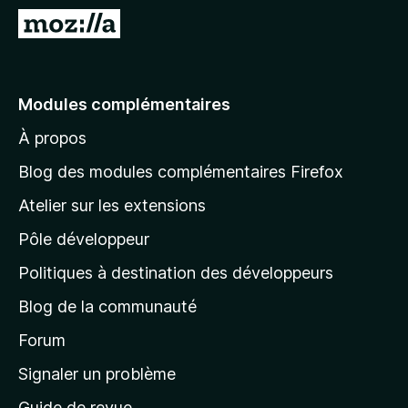
g
A
a
l
t
l
e
e
Modules complémentaires
u
r
r
À propos
à
F
l
i
Blog des modules complémentaires Firefox
r
a
Atelier sur les extensions
e
p
f
Pôle développeur
a
o
g
Politiques à destination des développeurs
x
e
Blog de la communauté
d
’
Forum
a
Signaler un problème
c
Guide de revue