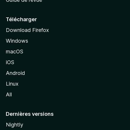
c
u
e
Télécharger
i
Download Firefox
l
Windows
d
e
macOS
M
iOS
o
z
Android
i
Linux
l
All
l
a
Dernières versions
Nightly