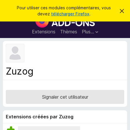
R
Connexion
Pour utiliser ces modules complémentaires, vous
C
e
devez
télécharger Firefox
.
a
M
c
c
o
h
h
e
d
Extensions
Thèmes
Plus…
e
r
u
c
r
e
l
c
m
e
e
h
s
s
e
s
p
a
Zuzog
r
g
o
e
u
r
l
Signaler cet utilisateur
e
n
a
Extensions créées par Zuzog
v
i