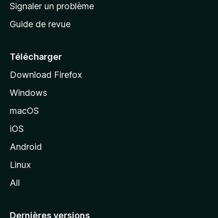
a
Signaler un problème
t
c
a
Guide de revue
c
n
t
u
e
Télécharger
i
Download Firefox
l
Windows
d
e
macOS
M
iOS
o
z
Android
i
Linux
l
All
l
a
Dernières versions