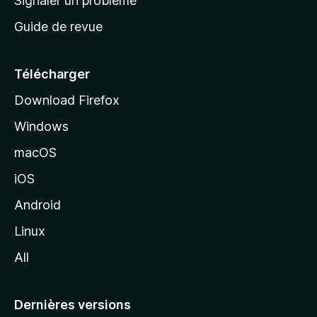
Signaler un problème
c
Guide de revue
c
u
e
Télécharger
i
Download Firefox
l
Windows
d
e
macOS
M
iOS
o
z
Android
i
Linux
l
All
l
a
Dernières versions