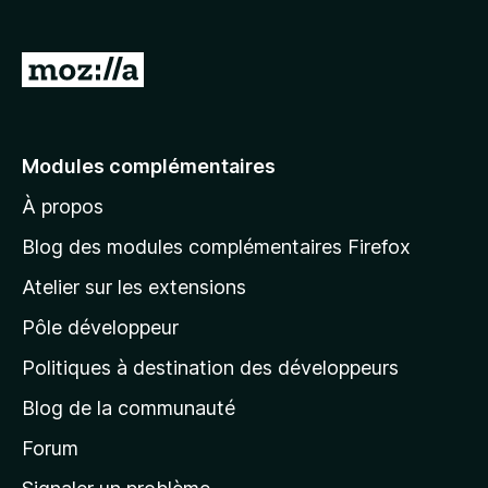
g
a
A
t
l
e
l
u
r
e
Modules complémentaires
F
r
i
À propos
à
r
l
Blog des modules complémentaires Firefox
e
a
f
Atelier sur les extensions
p
o
Pôle développeur
a
x
g
Politiques à destination des développeurs
e
Blog de la communauté
d
’
Forum
a