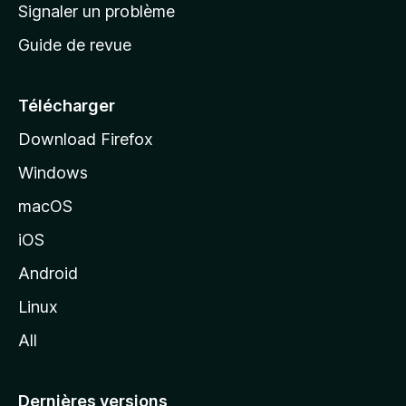
a
Signaler un problème
t
c
a
Guide de revue
c
n
t
u
e
Télécharger
i
Download Firefox
l
Windows
d
e
macOS
M
iOS
o
z
Android
i
Linux
l
All
l
a
Dernières versions