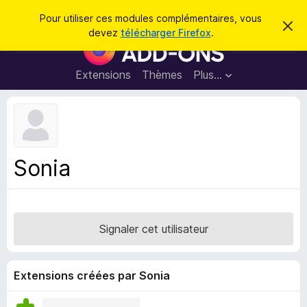
R
Connexion
Pour utiliser ces modules complémentaires, vous
C
e
devez
télécharger Firefox
.
a
M
c
c
o
h
h
e
d
Extensions
Thèmes
Plus…
e
r
u
c
r
e
l
c
m
e
e
h
s
s
e
s
p
a
Sonia
r
g
o
e
u
r
l
Signaler cet utilisateur
e
n
a
Extensions créées par Sonia
v
i