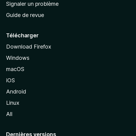
a
Signaler un problème
t
c
a
Guide de revue
c
n
t
u
e
Télécharger
i
Download Firefox
l
Windows
d
e
macOS
M
iOS
o
z
Android
i
Linux
l
All
l
a
Dernières versions