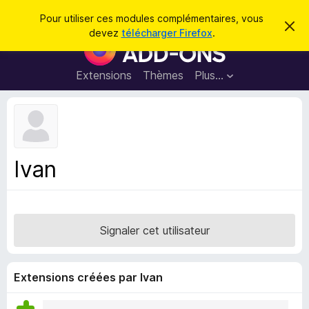
R
Connexion
Pour utiliser ces modules complémentaires, vous
C
e
devez
télécharger Firefox
.
a
M
c
c
o
h
h
e
d
Extensions
Thèmes
Plus…
e
r
u
c
r
e
l
c
m
e
e
h
s
s
e
s
p
a
Ivan
r
g
o
e
u
r
l
Signaler cet utilisateur
e
n
a
Extensions créées par Ivan
v
i