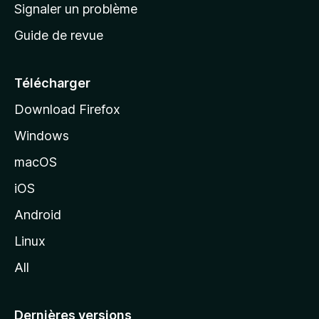
a
Signaler un problème
t
c
a
Guide de revue
c
n
t
u
e
Télécharger
i
Download Firefox
l
Windows
d
e
macOS
M
iOS
o
z
Android
i
Linux
l
All
l
a
Dernières versions