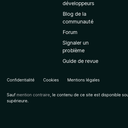
a
développeurs
c
Blog de la
c
communauté
u
e
Forum
i
Signaler un
l
problème
d
Guide de revue
e
M
o
Confidentialité
Cookies
Mentions légales
z
i
Sauf
mention contraire
, le contenu de ce site est disponible so
l
supérieure.
l
a