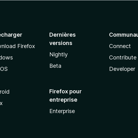
écharger
Dernières
Communau
versions
nload Firefox
Connect
Nightly
dows
Contribute
Beta
cOS
Developer
Firefox pour
roid
entreprise
ux
Enterprise