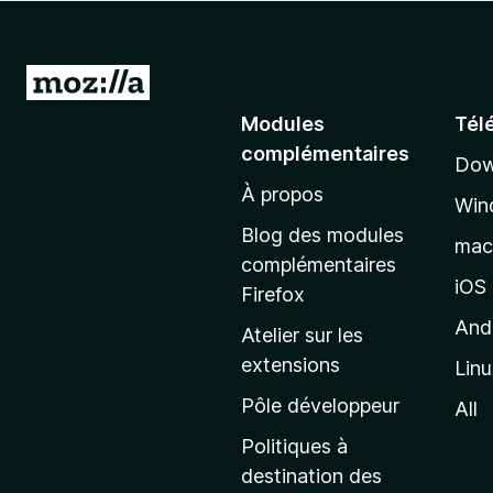
g
a
t
A
e
l
Modules
Tél
u
l
r
complémentaires
Dow
e
F
À propos
r
i
Win
à
r
Blog des modules
ma
e
l
complémentaires
f
a
iOS
Firefox
o
p
And
Atelier sur les
x
a
extensions
Lin
g
e
Pôle développeur
All
d
Politiques à
’
destination des