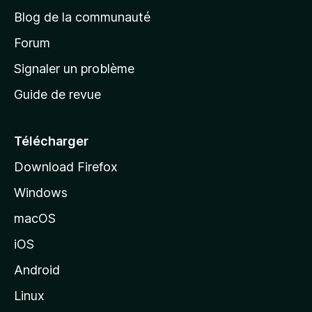
e
a
’
Blog de la communauté
n
d
i
t
’
Forum
n
s
a
Signaler un problème
t
c
a
Guide de revue
c
n
t
u
e
Télécharger
i
Download Firefox
l
Windows
d
e
macOS
M
iOS
o
z
Android
i
Linux
l