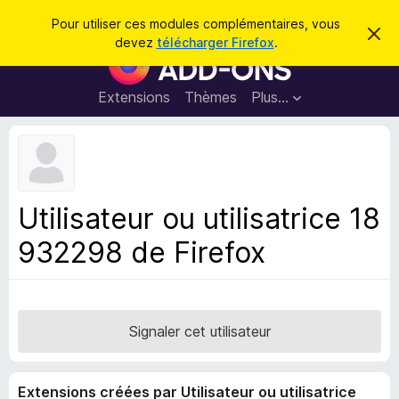
R
Connexion
Pour utiliser ces modules complémentaires, vous
C
e
devez
télécharger Firefox
.
a
M
c
c
o
h
h
e
d
Extensions
Thèmes
Plus…
e
r
u
c
r
e
l
c
m
e
e
h
s
s
e
s
p
a
Utilisateur ou utilisatrice 18
r
g
o
e
932298 de Firefox
u
r
l
e
n
Signaler cet utilisateur
a
v
Extensions créées par Utilisateur ou utilisatrice
i