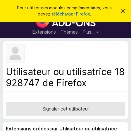
R
Connexion
Pour utiliser ces modules complémentaires, vous
C
e
devez
télécharger Firefox
.
a
M
c
c
o
h
h
e
d
Extensions
Thèmes
Plus…
e
r
u
c
r
e
l
c
m
e
e
h
s
s
e
s
p
a
Utilisateur ou utilisatrice 18
r
g
o
e
928747 de Firefox
u
r
l
e
n
Signaler cet utilisateur
a
v
Extensions créées par Utilisateur ou utilisatrice
i