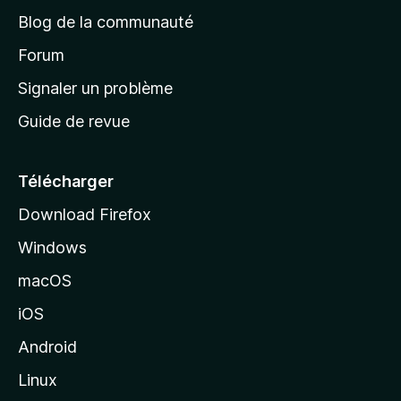
e
a
’
Blog de la communauté
n
d
i
t
’
Forum
n
s
a
Signaler un problème
t
c
a
Guide de revue
c
n
t
u
e
Télécharger
i
Download Firefox
l
Windows
d
e
macOS
M
iOS
o
z
Android
i
Linux
l