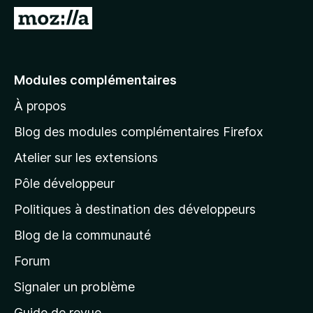
g
A
a
l
t
l
e
e
Modules complémentaires
u
r
r
À propos
à
F
l
i
Blog des modules complémentaires Firefox
r
a
Atelier sur les extensions
e
p
f
Pôle développeur
a
o
g
Politiques à destination des développeurs
x
e
Blog de la communauté
d
’
Forum
a
Signaler un problème
c
Guide de revue