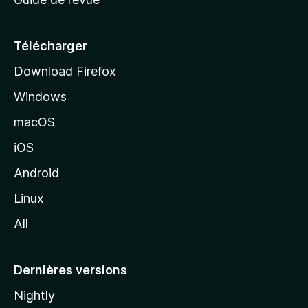
c
u
e
Télécharger
i
Download Firefox
l
Windows
d
e
macOS
M
iOS
o
z
Android
i
Linux
l
All
l
a
Dernières versions
Nightly