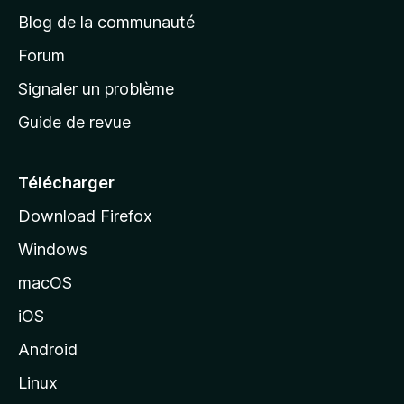
e
a
’
Blog de la communauté
n
d
i
t
’
Forum
n
s
a
Signaler un problème
t
c
a
Guide de revue
c
n
t
u
e
Télécharger
i
Download Firefox
l
Windows
d
e
macOS
M
iOS
o
z
Android
i
Linux
l