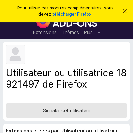
R
Connexion
Pour utiliser ces modules complémentaires, vous
C
e
devez
télécharger Firefox
.
a
M
c
c
o
h
h
e
d
Extensions
Thèmes
Plus…
e
r
u
c
r
e
l
c
m
e
e
h
s
s
e
s
p
a
Utilisateur ou utilisatrice 18
r
g
o
e
921497 de Firefox
u
r
l
e
n
Signaler cet utilisateur
a
v
Extensions créées par Utilisateur ou utilisatrice
i