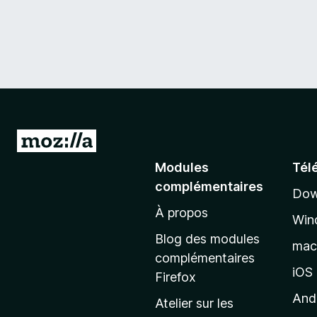
A
l
Modules
Tél
l
complémentaires
Dow
e
À propos
r
Win
à
Blog des modules
ma
l
complémentaires
a
iOS
Firefox
p
And
Atelier sur les
a