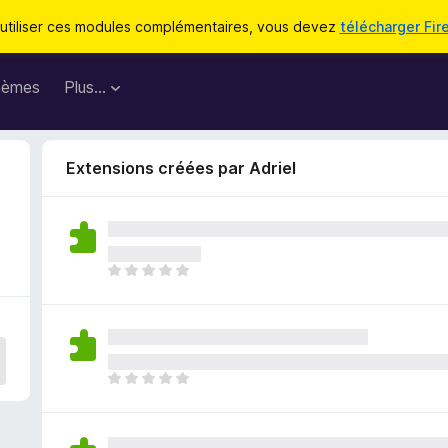
utiliser ces modules complémentaires, vous devez
télécharger Fir
hèmes
Plus…
Extensions créées par Adriel
I
l
n
’
y
a
I
a
l
u
n
c
’