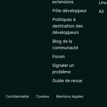
extensions
Lin
g
e
Pôle développeur
All
d
Politiques à
’
destination des
a
développeurs
c
Blog de la
c
communauté
u
e
Forum
i
Signaler un
l
problème
d
Guide de revue
e
M
o
Confidentialité
Cookies
Mentions légales
z