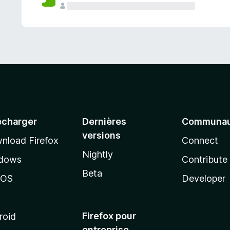
a
n
t
écharger
Dernières
Communau
versions
nload Firefox
Connect
Nightly
dows
Contribute
Beta
cOS
Developer
Firefox pour
roid
entreprise