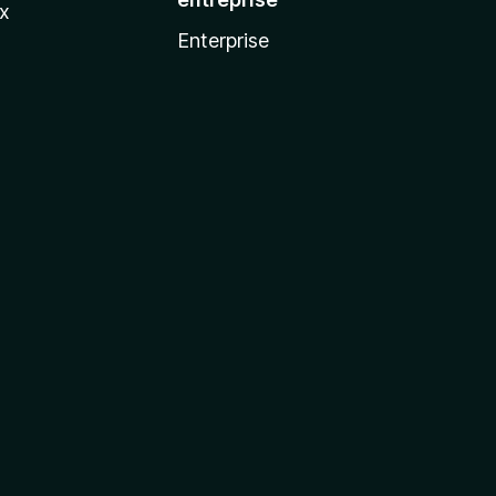
ux
Enterprise