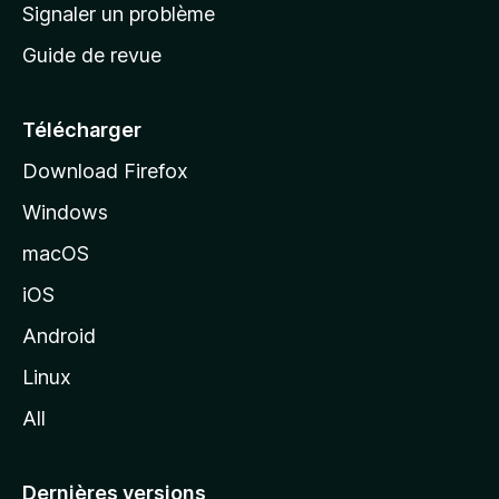
a
Signaler un problème
t
c
a
Guide de revue
c
n
t
u
e
Télécharger
i
Download Firefox
l
Windows
d
e
macOS
M
iOS
o
z
Android
i
Linux
l
All
l
a
Dernières versions