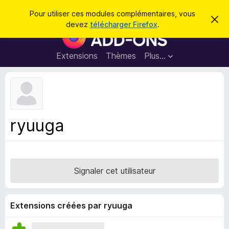
R
Connexion
Pour utiliser ces modules complémentaires, vous
C
e
devez
télécharger Firefox
.
a
M
c
c
o
h
h
e
d
Extensions
Thèmes
Plus…
e
r
u
c
r
e
l
c
m
e
e
h
s
s
e
s
p
a
ryuuga
r
g
o
e
u
r
l
Signaler cet utilisateur
e
n
a
Extensions créées par ryuuga
v
i